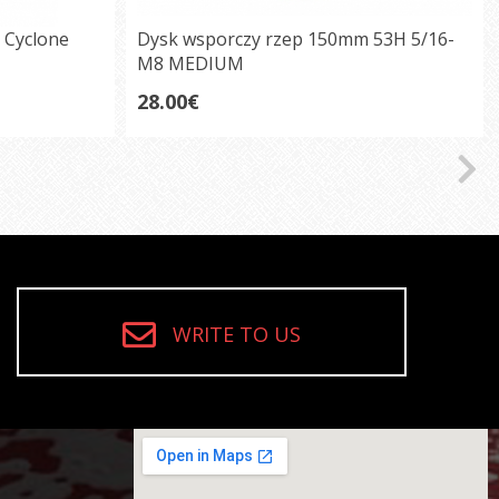
 Cyclone
Dysk wsporczy rzep 150mm 53H 5/16-
M8 MEDIUM
28.00€
WRITE TO US