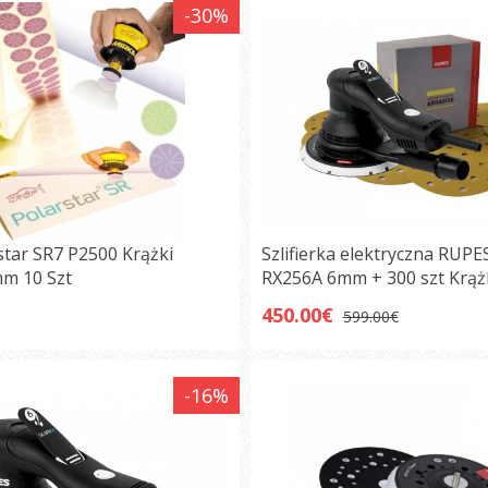
-30%
star SR7 P2500 Krążki
Szlifierka elektryczna RUPE
mm 10 Szt
RX256A 6mm + 300 szt Krążk
450.00€
599.00€
-16%