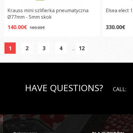
Krauss mini szlifierka pneumatyczna
Elsea elect 
Ø77mm - 5mm skok
140.00€
330.00€
160.00€
1
2
3
4
12
...
HAVE QUESTIONS?
CALL: