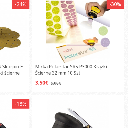
-24%
-30%
S Skorpio E
Mirka Polarstar SR5 P3000 Krążki
i ścierne
Ścierne 32 mm 10 Szt
3.50€
5.00€
-18%