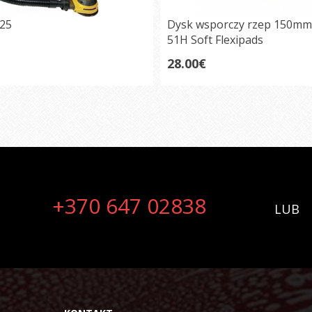
125
Dysk wsporczy rzep 150mm
51H Soft Flexipads
28.00€
+370 647 02838
LUB