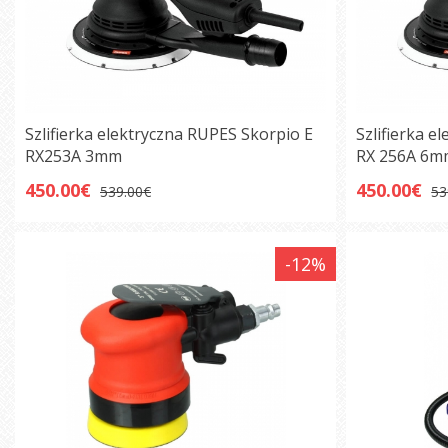
Szlifierka elektryczna RUPES Skorpio E
Szlifierka e
RX253A 3mm
RX 256A 6
450.00€
450.00€
539.00€
53
-12%