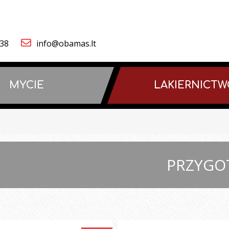
838
info@obamas.lt
MYCIE
LAKIERNICT
PRZYGO