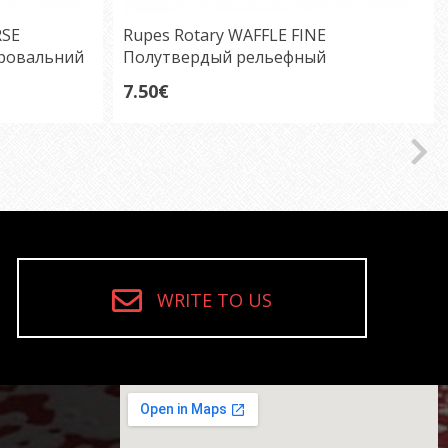
RSE
Rupes Rotary WAFFLE FINE
рoвальний
Полутвердый рельефный
полировальный круг 125мм
7.50€
WRITE TO US