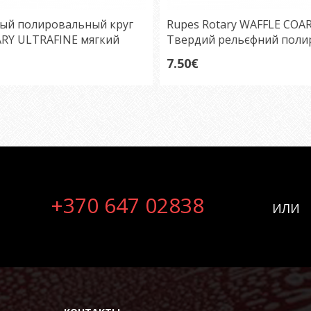
ый полировальный круг
Rupes Rotary WAFFLE COA
RY ULTRAFINE мягкий
Твердий рельєфний поли
мм
круг 125мм
7.50€
+370 647 02838
ИЛИ