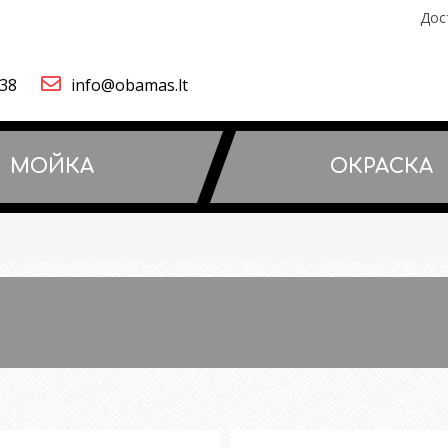
Дос
838
info@obamas.lt
МОЙКA
OКРАСКA