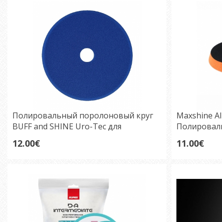
Полировальный поролоновый круг
Maxshine A
BUFF and SHINE Uro-Tec для
Полировал
интенсивной полировки 125 mm DA /
mm
12.00€
11.00€
Rotary Blueberry