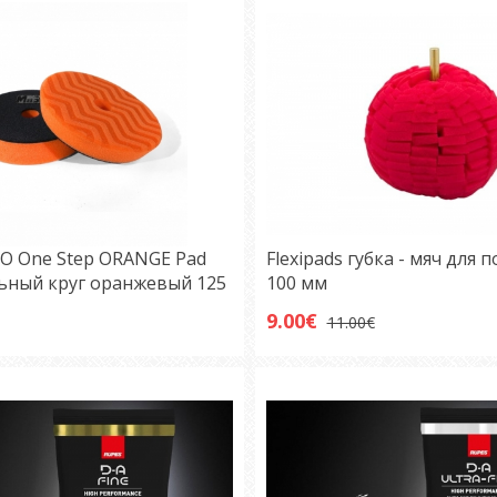
IO One Step ORANGE Pad
Flexipads губка - мяч для
ьный круг оранжевый 125
100 мм
9.00€
11.00€