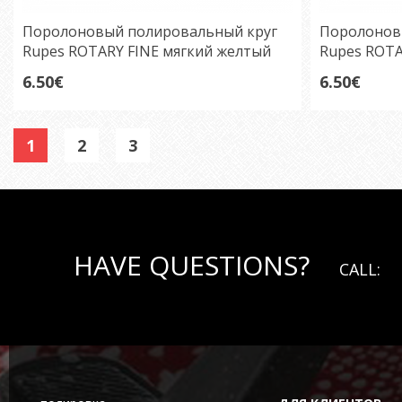
Поролоновый полировальный круг
Поролонов
Rupes ROTARY FINE мягкий желтый
Rupes ROTA
130мм
белый 130
6.50€
6.50€
1
2
3
HAVE QUESTIONS?
CALL: