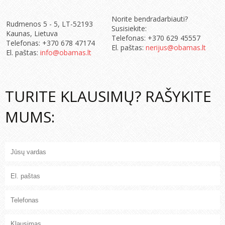
Norite bendradarbiauti?
Rudmenos 5 - 5, LT-52193
Susisiekite:
Kaunas, Lietuva
Telefonas: +370 629 45557
Telefonas: +370 678 47174
El. paštas:
nerijus@obamas.lt
El. paštas:
info@obamas.lt
TURITE KLAUSIMŲ? RAŠYKITE
MUMS: