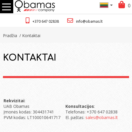
0
+370 647 02838
info@obamas.lt
Pradžia
/ Kontaktai
KONTAKTAI
Rekvizitai
:
UAB Obamas
Konsultacijos
:
Įmonės kodas: 304431741
Telefonas: +370 647 02838
PVM kodas: LT100010641717
El. paštas:
sales@obamas.lt