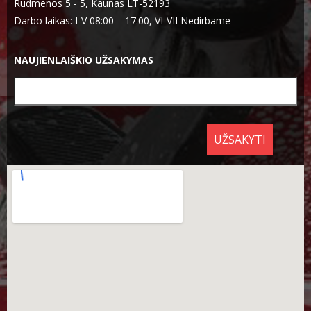
Rudmenos 5 - 5, Kaunas LT-52193
Darbo laikas: I-V 08:00 – 17:00, VI-VII Nedirbame
NAUJIENLAIŠKIO UŽSAKYMAS
UŽSAKYTI