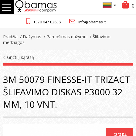
0
+370 647 02838
info@obamas.lt
Pradžia
/ Dažymas
/ Paruošimas dažymui
/ Šlifavimo
medžiagos
Grįžti į sąrašą
3M 50079 FINESSE-IT TRIZACT
ŠLIFAVIMO DISKAS P3000 32
MM, 10 VNT.
-33%