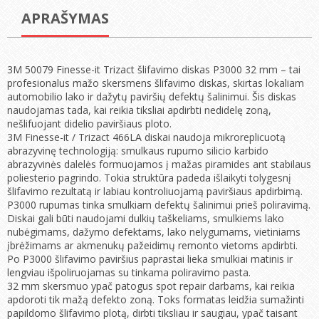
APRAŠYMAS
3M 50079 Finesse-it Trizact šlifavimo diskas P3000 32 mm – tai
profesionalus mažo skersmens šlifavimo diskas, skirtas lokaliam
automobilio lako ir dažytų paviršių defektų šalinimui. Šis diskas
naudojamas tada, kai reikia tiksliai apdirbti nedidelę zoną,
nešlifuojant didelio paviršiaus ploto.
3M Finesse-it / Trizact 466LA diskai naudoja mikroreplicuotą
abrazyvinę technologiją: smulkaus rupumo silicio karbido
abrazyvinės dalelės formuojamos į mažas piramides ant stabilaus
poliesterio pagrindo. Tokia struktūra padeda išlaikyti tolygesnį
šlifavimo rezultatą ir labiau kontroliuojamą paviršiaus apdirbimą.
P3000 rupumas tinka smulkiam defektų šalinimui prieš poliravimą.
Diskai gali būti naudojami dulkių taškeliams, smulkiems lako
nubėgimams, dažymo defektams, lako nelygumams, vietiniams
įbrėžimams ar akmenukų pažeidimų remonto vietoms apdirbti.
Po P3000 šlifavimo paviršius paprastai lieka smulkiai matinis ir
lengviau išpoliruojamas su tinkama poliravimo pasta.
32 mm skersmuo ypač patogus spot repair darbams, kai reikia
apdoroti tik mažą defekto zoną. Toks formatas leidžia sumažinti
papildomo šlifavimo plotą, dirbti tiksliau ir saugiau, ypač taisant