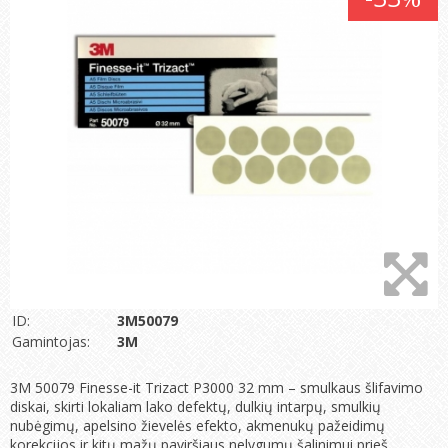
ID:
3M50079
Gamintojas:
3M
3M 50079 Finesse-it Trizact P3000 32 mm – smulkaus šlifavimo
diskai, skirti lokaliam lako defektų, dulkių intarpų, smulkių
nubėgimų, apelsino žievelės efekto, akmenukų pažeidimų
korekcijos ir kitų mažų paviršiaus nelygumų šalinimui prieš