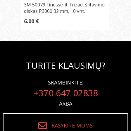
3M 50079 Finesse-it Trizact šlifavimo
diskas P3000 32 mm, 10 vnt.
6.00 €
TURITE KLAUSIMŲ?
SKAMBINKITE:
+370 647 02838
ARBA
RAŠYKITE MUMS