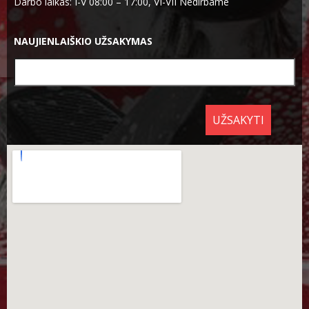
Darbo laikas: I-V 08:00 – 17:00, VI-VII Nedirbame
NAUJIENLAIŠKIO UŽSAKYMAS
UŽSAKYTI