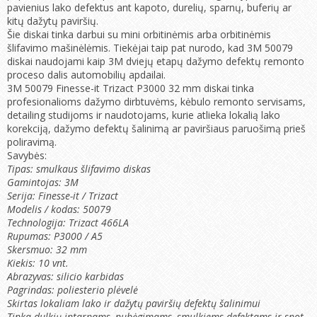
pavienius lako defektus ant kapoto, durelių, sparnų, buferių ar
kitų dažytų paviršių.
Šie diskai tinka darbui su mini orbitinėmis arba orbitinėmis
šlifavimo mašinėlėmis. Tiekėjai taip pat nurodo, kad 3M 50079
diskai naudojami kaip 3M dviejų etapų dažymo defektų remonto
proceso dalis automobilių apdailai.
3M 50079 Finesse-it Trizact P3000 32 mm diskai tinka
profesionalioms dažymo dirbtuvėms, kėbulo remonto servisams,
detailing studijoms ir naudotojams, kurie atlieka lokalią lako
korekciją, dažymo defektų šalinimą ar paviršiaus paruošimą prieš
poliravimą.
Savybės:
Tipas: smulkaus šlifavimo diskas
Gamintojas: 3M
Serija: Finesse-it / Trizact
Modelis / kodas: 50079
Technologija: Trizact 466LA
Rupumas: P3000 / A5
Skersmuo: 32 mm
Kiekis: 10 vnt.
Abrazyvas: silicio karbidas
Pagrindas: poliesterio plėvelė
Skirtas lokaliam lako ir dažytų paviršių defektų šalinimui
Tinka dulkių intarpams, nubėgimams, smulkiems defektams ir spot