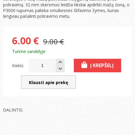
poliravimą. 32 mm skersmuo leidžia tiksliai apdirbti mažą zoną, o
P3000 rupumas palieka smulkesnes šlifavimo žymes, kurias
lengviau pašalinti poliravimo metu.
6.00 €
9.00 €
Turime sandėlyje
Į KREPŠELĮ
Kiekis:
Klausti apie prekę
DALINTIS: