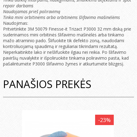
repair darbams
Naudojamas prieš poliravimą
Tinka mini orbitinėms arba orbitinėms šlifavimo mašinėlėms
Naudojimas:
Pritvirtinkite 3M 50079 Finesse-it Trizact P3000 32 mm diską prie
suderinamos mini orbitinės šlifavimo mašinėlės arba tinkamo
mažo atraminio pado. Šlifuokite tik defekto zoną, naudodami
kontroliuojamą spaudimą ir reguliariai tikrindami rezultatą.
Neperkaitinkite lako ir nešlifuokite ilgiau nei reikia. Po šlifavimo
paviršių nuvalykite ir išpoliruokite tinkama poliravimo pasta, kad
pašalintumėte P3000 šlifavimo žymes ir atkurtumėte blizgesį.
PANAŠIOS PREKĖS
-23%