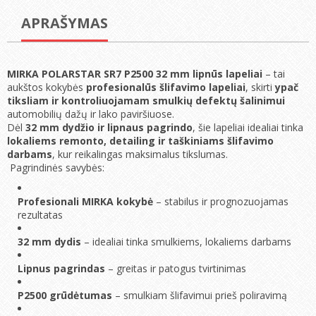
APRAŠYMAS
MIRKA POLARSTAR SR7 P2500 32 mm lipnūs lapeliai
– tai
aukštos kokybės
profesionalūs šlifavimo lapeliai
, skirti
ypač
tiksliam ir kontroliuojamam smulkių defektų šalinimui
automobilių dažų ir lako paviršiuose.
Dėl
32 mm dydžio ir lipnaus pagrindo
, šie lapeliai idealiai tinka
lokaliems remonto, detailing ir taškiniams šlifavimo
darbams
, kur reikalingas maksimalus tikslumas.
Pagrindinės savybės:
Profesionali MIRKA kokybė
– stabilus ir prognozuojamas
rezultatas
32 mm dydis
– idealiai tinka smulkiems, lokaliems darbams
Lipnus pagrindas
– greitas ir patogus tvirtinimas
P2500 grūdėtumas
– smulkiam šlifavimui prieš poliravimą