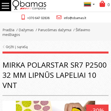
0
+370 647 02838
info@obamas.lt
Pradžia
/ Dažymas
/ Paruošimas dažymui
/ Šlifavimo
medžiagos
Grįžti į sąrašą
MIRKA POLARSTAR SR7 P2500
32 MM LIPNŪS LAPELIAI 10
VNT
-30%