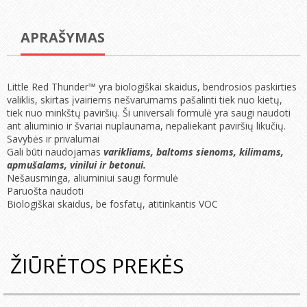
APRAŠYMAS
Little Red Thunder™ yra biologiškai skaidus, bendrosios paskirties
valiklis, skirtas įvairiems nešvarumams pašalinti tiek nuo kietų,
tiek nuo minkštų paviršių. Ši universali formulė yra saugi naudoti
ant aliuminio ir švariai nuplaunama, nepaliekant paviršių likučių.
Savybės ir privalumai
Gali būti naudojamas
varikliams, baltoms sienoms, kilimams,
apmušalams, vinilui ir betonui.
Nešausminga, aliuminiui saugi formulė
Paruošta naudoti
Biologiškai skaidus, be fosfatų, atitinkantis VOC
ŽIŪRĖTOS PREKĖS