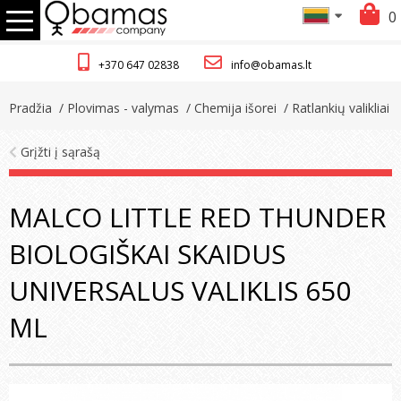
0
+370 647 02838
info@obamas.lt
Pradžia
/ Plovimas - valymas
/ Chemija išorei
/ Ratlankių valikliai
Grįžti į sąrašą
MALCO LITTLE RED THUNDER
BIOLOGIŠKAI SKAIDUS
UNIVERSALUS VALIKLIS 650
ML