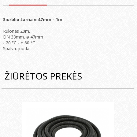
Siurblio žarna ø 47mm - 1m
Rulonas 20m.
DN 38mm, ø 47mm
- 20 °C - + 60 °C
Spalva: juoda
ŽIŪRĖTOS PREKĖS