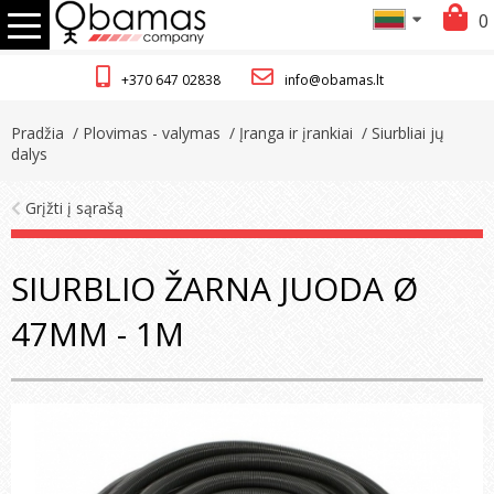
0
+370 647 02838
info@obamas.lt
Pradžia
/ Plovimas - valymas
/ Įranga ir įrankiai
/ Siurbliai jų
dalys
Grįžti į sąrašą
SIURBLIO ŽARNA JUODA Ø
47MM - 1M