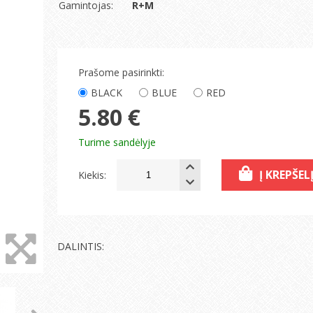
Gamintojas:
R+M
Prašome pasirinkti:
BLACK
BLUE
RED
5.80 €
Turime sandėlyje
Į KREPŠEL
Kiekis:
DALINTIS: