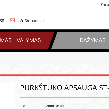
Pris
838
info@obamas.lt
IMAS - VALYMAS
DAŽYMAS
PURKŠTUKO APSAUGA ST-
ID:
200010500