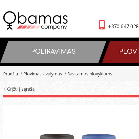
+370 647 02
POLIRAVIMAS
PLOV
Pradžia
/ Plovimas - valymas
/ Savitarnos plovykloms
Grįžti į sąrašą