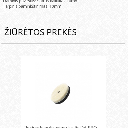
Darbinis paviršius: Status kailiukas 10mm
Tarpinis paminkštinimas: 10mm
ŽIŪRĖTOS PREKĖS
Flexipads poliravimo kailis DA PRO-