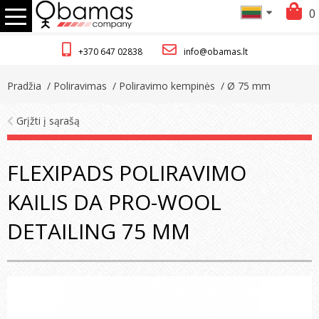
0
+370 647 02838
info@obamas.lt
Pradžia
/ Poliravimas
/ Poliravimo kempinės
/ Ø 75 mm
Grįžti į sąrašą
FLEXIPADS POLIRAVIMO
KAILIS DA PRO-WOOL
DETAILING 75 MM