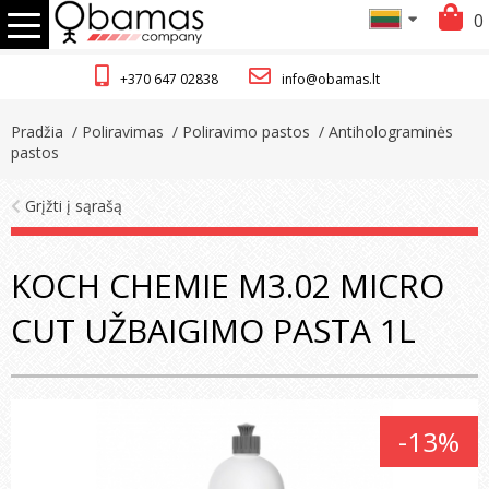
0
+370 647 02838
info@obamas.lt
Pradžia
/ Poliravimas
/ Poliravimo pastos
/ Antiholograminės
pastos
Grįžti į sąrašą
KOCH CHEMIE M3.02 MICRO
CUT UŽBAIGIMO PASTA 1L
-13%