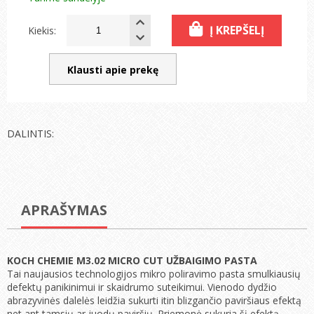
Į KREPŠELĮ
Kiekis:
Klausti apie prekę
DALINTIS:
APRAŠYMAS
KOCH CHEMIE M3.02 MICRO CUT UŽBAIGIMO PASTA
Tai naujausios technologijos mikro poliravimo pasta smulkiausių
defektų panikinimui ir skaidrumo suteikimui. Vienodo dydžio
abrazyvinės dalelės leidžia sukurti itin blizgančio paviršiaus efektą
net ant tamsių ar juodų paviršių. Priemonė sukuria šį efektą