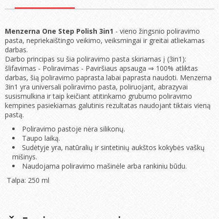
Menzerna One Step Polish 3in1
- vieno žingsnio poliravimo
pasta, nepriekaištingo veikimo, veiksmingai ir greitai atliekamas
darbas.
Darbo principas su šia poliravimo pasta skiriamas į (3in1):
šlifavimas - Poliravimas - Paviršiaus apsauga ⇒ 100% atliktas
darbas, šią poliravimo paprasta labai paprasta naudoti. Menzerna
3in1 yra universali poliravimo pasta, poliruojant, abrazyvai
susismulkina ir taip keičiant atitinkamo grubumo poliravimo
kempines pasiekiamas galutinis rezultatas naudojant tiktais vieną
pastą.
Poliravimo pastoje nėra silikonų.
Taupo laiką.
Sudėtyje yra, natūralių ir sintetinių aukštos kokybės vaškų
mišinys.
Naudojama poliravimo mašinėle arba rankiniu būdu.
Talpa: 250 ml