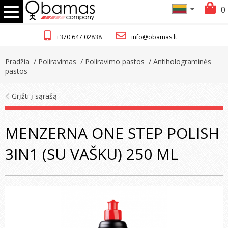
0
+370 647 02838
info@obamas.lt
Pradžia
/ Poliravimas
/ Poliravimo pastos
/ Antiholograminės
pastos
Grįžti į sąrašą
MENZERNA ONE STEP POLISH
3IN1 (SU VAŠKU) 250 ML