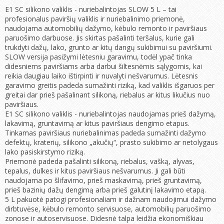
E1 SC silikono valiklis - nuriebalintojas SLOW 5 L – tai
profesionalus paviršių valiklis ir nuriebalinimo priemonė,
naudojama automobilių dažymo, kėbulo remonto ir paviršiaus
paruošimo darbuose. Jis skirtas pašalinti teršalus, kurie gali
trukdyti dažų, lako, grunto ar kitų dangų sukibimui su paviršiumi.
SLOW versija pasižymi lėtesniu garavimu, todėl ypač tinka
didesniems paviršiams arba darbui šiltesnėmis sąlygomis, kai
reikia daugiau laiko ištirpinti ir nuvalyti nešvarumus. Lėtesnis
garavimo greitis padeda sumažinti riziką, kad valiklis išgaruos per
greitai dar prieš pašalinant silikoną, riebalus ar kitus likučius nuo
paviršiaus.
E1 SC silikono valiklis - nuriebalintojas naudojamas prieš dažymą,
lakavimą, gruntavimą ar kitus paviršiaus dengimo etapus.
Tinkamas paviršiaus nuriebalinimas padeda sumažinti dažymo
defektų, kraterių, silikono „akučių“, prasto sukibimo ar netolygaus
lako pasiskirstymo riziką.
Priemonė padeda pašalinti silikoną, riebalus, vašką, alyvas,
tepalus, dulkes ir kitus paviršiaus nešvarumus. Ji gali būti
naudojama po šlifavimo, prieš maskavimą, prieš gruntavimą,
prieš bazinių dažų dengimą arba prieš galutinį lakavimo etapą.
5 L pakuotė patogi profesionaliam ir dažnam naudojimui dažymo
dirbtuvėse, kėbulo remonto servisuose, automobilių paruošimo
zonose ir autoservisuose. Didesnė talpa leidžia ekonomiškiau