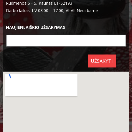
Rudmenos 5 - 5, Kaunas LT-52193
Darbo laikas: I-V 08:00 – 17:00, VI-VII Nedirbame
NAUJIENLAIŠKIO UŽSAKYMAS
UŽSAKYTI