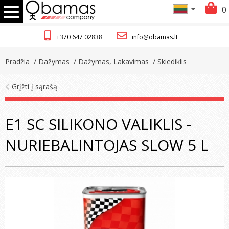
0
+370 647 02838
info@obamas.lt
Pradžia
/ Dažymas
/ Dažymas, Lakavimas
/ Skiediklis
Grįžti į sąrašą
E1 SC SILIKONO VALIKLIS -
NURIEBALINTOJAS SLOW 5 L