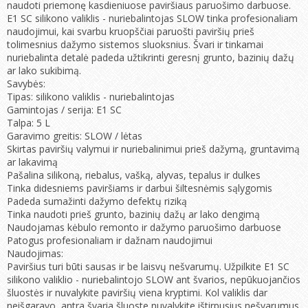
naudoti priemonę kasdieniuose paviršiaus paruošimo darbuose.
E1 SC silikono valiklis - nuriebalintojas SLOW tinka profesionaliam
naudojimui, kai svarbu kruopščiai paruošti paviršių prieš
tolimesnius dažymo sistemos sluoksnius. Švari ir tinkamai
nuriebalinta detalė padeda užtikrinti geresnį grunto, bazinių dažų
ar lako sukibimą.
Savybės:
Tipas: silikono valiklis - nuriebalintojas
Gamintojas / serija: E1 SC
Talpa: 5 L
Garavimo greitis: SLOW / lėtas
Skirtas paviršių valymui ir nuriebalinimui prieš dažymą, gruntavimą
ar lakavimą
Pašalina silikoną, riebalus, vašką, alyvas, tepalus ir dulkes
Tinka didesniems paviršiams ir darbui šiltesnėmis sąlygomis
Padeda sumažinti dažymo defektų riziką
Tinka naudoti prieš grunto, bazinių dažų ar lako dengimą
Naudojamas kėbulo remonto ir dažymo paruošimo darbuose
Patogus profesionaliam ir dažnam naudojimui
Naudojimas:
Paviršius turi būti sausas ir be laisvų nešvarumų. Užpilkite E1 SC
silikono valiklio - nuriebalintojo SLOW ant švarios, nepūkuojančios
šluostės ir nuvalykite paviršių viena kryptimi. Kol valiklis dar
neišgaravo, antra švaria šluoste nuvalykite ištirpusius nešvarumus