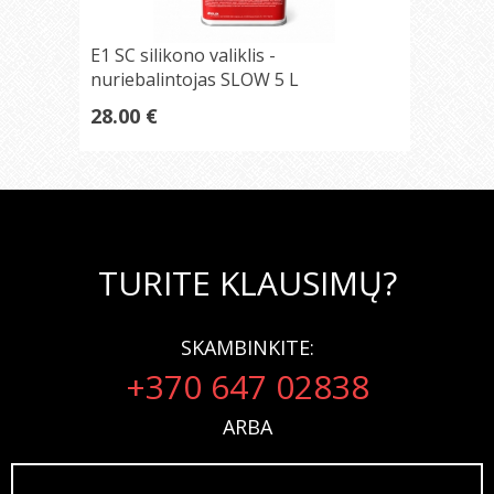
E1 SC silikono valiklis -
nuriebalintojas SLOW 5 L
28.00 €
TURITE KLAUSIMŲ?
SKAMBINKITE:
+370 647 02838
ARBA