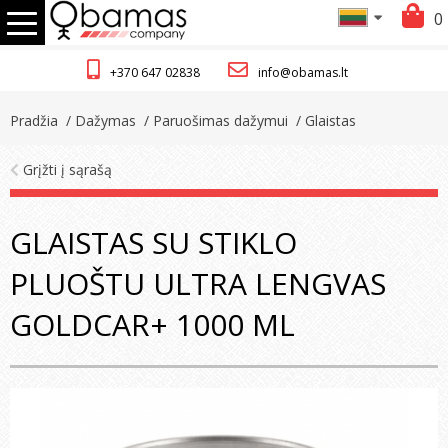
0
+370 647 02838
info@obamas.lt
Pradžia
/ Dažymas
/ Paruošimas dažymui
/ Glaistas
Grįžti į sąrašą
GLAISTAS SU STIKLO
PLUOŠTU ULTRA LENGVAS
GOLDCAR+ 1000 ML