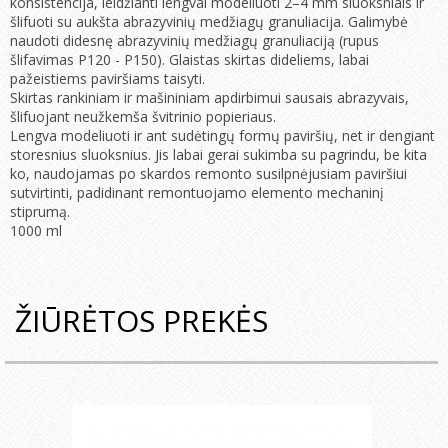
konsistencija, leidžianti lengvai modeliuoti 2–4 mm sluoksniais ir
šlifuoti su aukšta abrazyvinių medžiagų granuliacija. Galimybė
naudoti didesnę abrazyvinių medžiagų granuliaciją (rupus
šlifavimas P120 - P150). Glaistas skirtas dideliems, labai
pažeistiems paviršiams taisyti.
Skirtas rankiniam ir mašininiam apdirbimui sausais abrazyvais,
šlifuojant neužkemša švitrinio popieriaus.
Lengva modeliuoti ir ant sudėtingų formų paviršių, net ir dengiant
storesnius sluoksnius. Jis labai gerai sukimba su pagrindu, be kita
ko, naudojamas po skardos remonto susilpnėjusiam paviršiui
sutvirtinti, padidinant remontuojamo elemento mechaninį
stiprumą.
1000 ml
ŽIŪRĖTOS PREKĖS