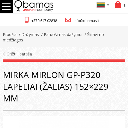
0
+370 647 02838
info@obamas.lt
Pradžia
/ Dažymas
/ Paruošimas dažymui
/ Šlifavimo
medžiagos
Grįžti į sąrašą
MIRKA MIRLON GP-P320
LAPELIAI (ŽALIAS) 152×229
MM