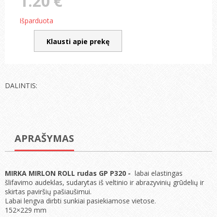
1.20 €
Išparduota
Klausti apie prekę
DALINTIS:
APRAŠYMAS
MIRKA MIRLON ROLL rudas GP P320 -
labai elastingas
šlifavimo audeklas, sudarytas iš veltinio ir abrazyvinių grūdelių ir
skirtas paviršių pašiaušimui.
Labai lengva dirbti sunkiai pasiekiamose vietose.
152×229 mm