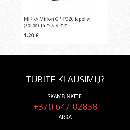
MIRKA Mirlon GP-P320 lapeliai
(žalias) 152×229 mm
1.20 €
TURITE KLAUSIMŲ?
SKAMBINKITE:
+370 647 02838
ARBA