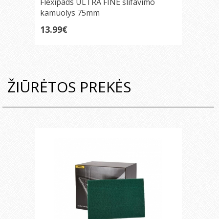
Flexipads ULTRA FINE šlifavimo
kamuolys 75mm
13.99€
ŽIŪRĖTOS PREKĖS