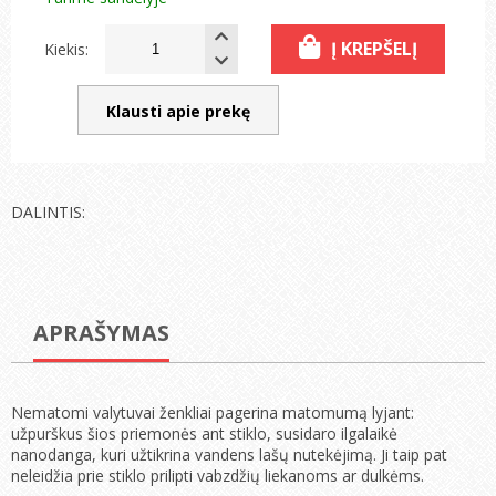
Į KREPŠELĮ
Kiekis:
Klausti apie prekę
DALINTIS:
APRAŠYMAS
Nematomi valytuvai ženkliai pagerina matomumą lyjant:
užpurškus šios priemonės ant stiklo, susidaro ilgalaikė
nanodanga, kuri užtikrina vandens lašų nutekėjimą. Ji taip pat
neleidžia prie stiklo prilipti vabzdžių liekanoms ar dulkėms.