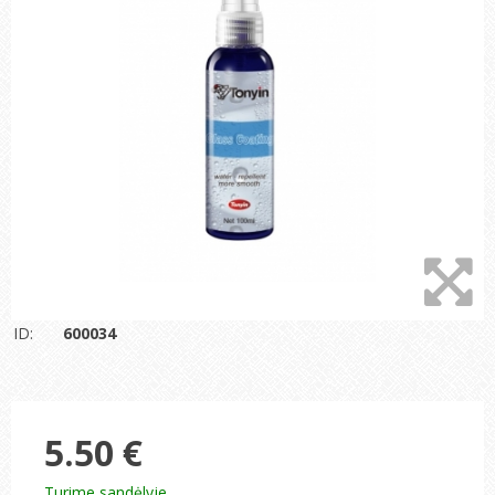
ID:
600034
5.50 €
Turime sandėlyje