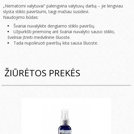
„Nematomi valytuvai“ palengvina valytuvų darbą – jie lengviau
slysta stiklo paviršiumi, taigi mažiau susidėvi.
Naudojimo būdas:
Švariai nuvalykite dengiamo stiklo paviršių
Užpurkšti priemonę ant švariai nuvalyto sauso stiklo,
švelniai įtrinti medvilnine šluoste.
Tada nupoliruoti paviršių kita sausa šluoste.
ŽIŪRĖTOS PREKĖS