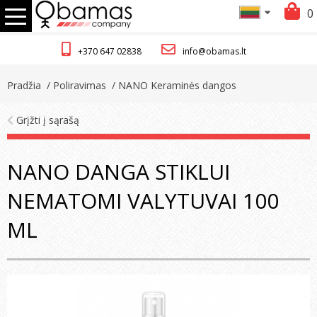
0
+370 647 02838
info@obamas.lt
Pradžia
/ Poliravimas
/ NANO Keraminės dangos
Grįžti į sąrašą
NANO DANGA STIKLUI
NEMATOMI VALYTUVAI 100
ML