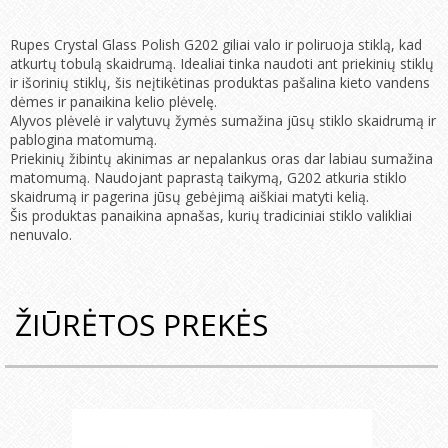
Rupes Crystal Glass Polish G202 giliai valo ir poliruoja stiklą, kad
atkurtų tobulą skaidrumą. Idealiai tinka naudoti ant priekinių stiklų
ir išorinių stiklų, šis neįtikėtinas produktas pašalina kieto vandens
dėmes ir panaikina kelio plėvelę.
Alyvos plėvelė ir valytuvų žymės sumažina jūsų stiklo skaidrumą ir
pablogina matomumą.
Priekinių žibintų akinimas ar nepalankus oras dar labiau sumažina
matomumą. Naudojant paprastą taikymą, G202 atkuria stiklo
skaidrumą ir pagerina jūsų gebėjimą aiškiai matyti kelią.
Šis produktas panaikina apnašas, kurių tradiciniai stiklo valikliai
nenuvalo.
ŽIŪRĖTOS PREKĖS