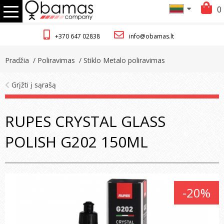
0
+370 647 02838
info@obamas.lt
Pradžia
/ Poliravimas
/ Stiklo Metalo poliravimas
Grįžti į sąrašą
RUPES CRYSTAL GLASS
POLISH G202 150ML
-20%