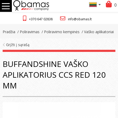
0
+370 647 02838
info@obamas.lt
Pradžia
/ Poliravimas
/ Poliravimo kempinės
/ Vaško aplikatoriai
Grįžti į sąrašą
BUFFANDSHINE VAŠKO
APLIKATORIUS CCS RED 120
MM