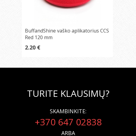
BuffandShine vaško aplikatorius CCS
Red 120 mm
2.20 €
TURITE KLAUSIMŲ?
SKAMBINKITE:
+370 647 02838
ARBA