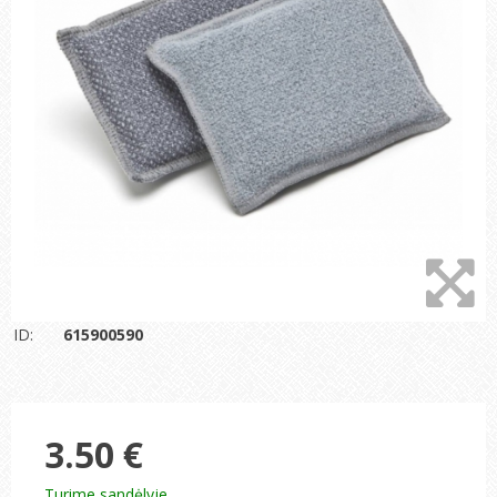
ID:
615900590
3.50 €
Turime sandėlyje