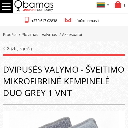
0
+370 647 02838
info@obamas.lt
Pradžia
/ Plovimas - valymas
/ Aksesuarai
Grįžti į sąrašą
DVIPUSĖS VALYMO - ŠVEITIMO
MIKROFIBRINĖ KEMPINĖLĖ
DUO GREY 1 VNT