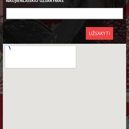
NAUJIENLAIŠKIO UŽSAKYMAS
UŽSAKYTI