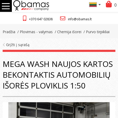
0
+370 647 02838
info@obamas.lt
Pradžia
/ Plovimas - valymas
/ Chemija išorei
/ Purvo tirpikliai
Grįžti į sąrašą
MEGA WASH NAUJOS KARTOS
BEKONTAKTIS AUTOMOBILIŲ
IŠORĖS PLOVIKLIS 1:50