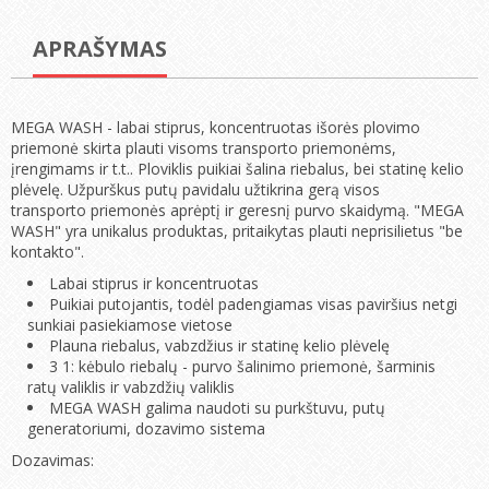
APRAŠYMAS
MEGA WASH - labai stiprus, koncentruotas išorės plovimo
priemonė skirta plauti visoms transporto priemonėms,
įrengimams ir t.t.. Ploviklis puikiai šalina riebalus, bei statinę kelio
plėvelę. Užpurškus putų pavidalu užtikrina gerą visos
transporto priemonės aprėptį ir geresnį purvo skaidymą. "MEGA
WASH" yra unikalus produktas, pritaikytas plauti neprisilietus "be
kontakto".
Labai stiprus ir koncentruotas
Puikiai putojantis, todėl padengiamas visas paviršius netgi
sunkiai pasiekiamose vietose
Plauna riebalus, vabzdžius ir statinę kelio plėvelę
3 1: kėbulo riebalų - purvo šalinimo priemonė, šarminis
ratų valiklis ir vabzdžių valiklis
MEGA WASH galima naudoti su purkštuvu, putų
generatoriumi, dozavimo sistema
Dozavimas: