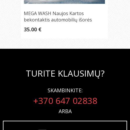
MEGA WASH Naujos Kartos
bekontaktis automobilių išorės
ploviklis 1:50
35.00 €
TURITE KLAUSIMŲ?
SKAMBINKITE:
+370 647 02838
ARBA