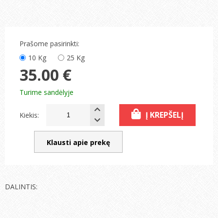
Prašome pasirinkti:
10 Kg
25 Kg
35.00 €
Turime sandėlyje
Į KREPŠELĮ
Kiekis:
Klausti apie prekę
DALINTIS: