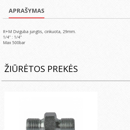
APRAŠYMAS
R+M Dviguba jungtis, cinkuota, 29mm.
1/4" : 1/4"
Max 500bar
ŽIŪRĖTOS PREKĖS