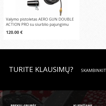
Valymo pistoletas AERO GUN DOUBLE
ACTION PRO su siurblio pajungimu
120.00 €
TURITE KLAUSIMŲ?
SKAMBINKIT
PREKIŲ GRUPĖS
KLIENTAMS