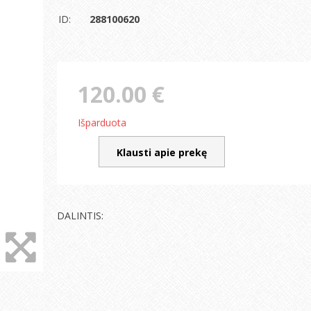
ID:
288100620
120.00 €
Išparduota
Klausti apie prekę
DALINTIS: