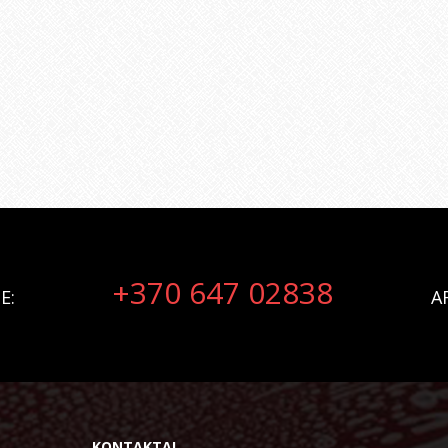
+370 647 02838
E:
A
KONTAKTAI