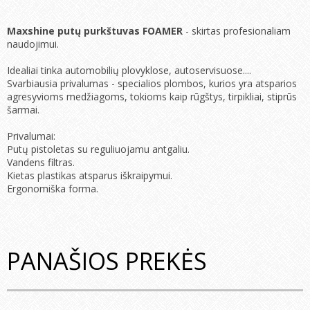
Maxshine putų purkštuvas FOAMER
- skirtas profesionaliam
naudojimui.
Idealiai tinka automobilių plovyklose, autoservisuose....
Svarbiausia privalumas - specialios plombos, kurios yra atsparios
agresyvioms medžiagoms, tokioms kaip rūgštys, tirpikliai, stiprūs
šarmai.
Privalumai:
Putų pistoletas su reguliuojamu antgaliu.
Vandens filtras.
Kietas plastikas atsparus iškraipymui.
Ergonomiška forma.
PANAŠIOS PREKĖS