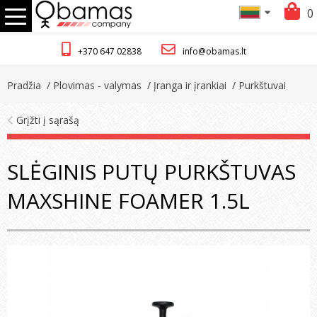
0
+370 647 02838
info@obamas.lt
Pradžia
/ Plovimas - valymas
/ Įranga ir įrankiai
/ Purkštuvai
Grįžti į sąrašą
SLĖGINIS PUTŲ PURKŠTUVAS
MAXSHINE FOAMER 1.5L