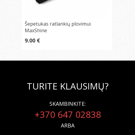
Šepetukas ratlankių plovimui
MaxShine
9.00 €
TURITE KLAUSIMŲ?
SKAMBINKITE:
+370 647 02838
ARBA