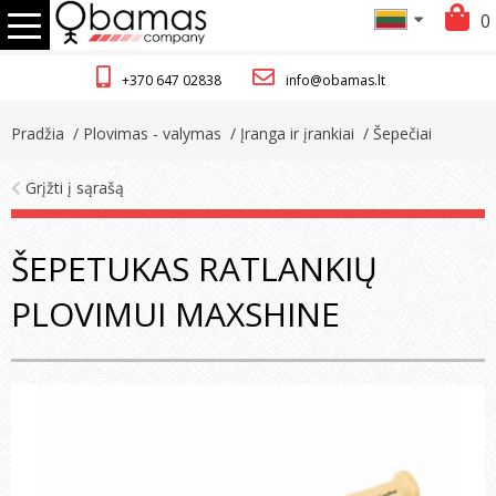
0
+370 647 02838
info@obamas.lt
Pradžia
/ Plovimas - valymas
/ Įranga ir įrankiai
/ Šepečiai
Grįžti į sąrašą
ŠEPETUKAS RATLANKIŲ
PLOVIMUI MAXSHINE