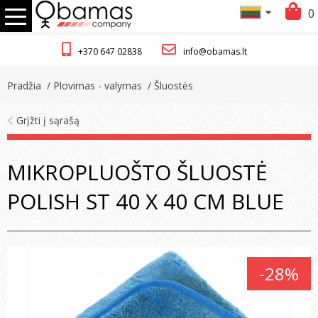
0
+370 647 02838
info@obamas.lt
Pradžia
/ Plovimas - valymas
/ Šluostės
Grįžti į sąrašą
MIKROPLUOŠTO ŠLUOSTĖ
POLISH ST 40 X 40 CM BLUE
-28%