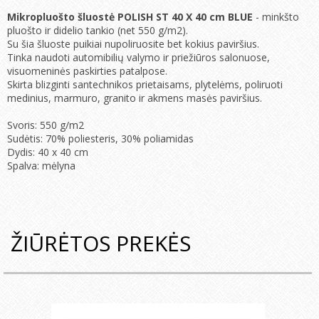
Mikropluošto šluostė POLISH ST 40 X 40 cm BLUE
- minkšto
pluošto ir didelio tankio (net 550 g/m2).
Su šia šluoste puikiai nupoliruosite bet kokius paviršius.
Tinka naudoti automibilių valymo ir priežiūros salonuose,
visuomeninės paskirties patalpose.
Skirta blizginti santechnikos prietaisams, plytelėms, poliruoti
medinius, marmuro, granito ir akmens masės paviršius.
Svoris: 550 g/m2
Sudėtis: 70% poliesteris, 30% poliamidas
Dydis: 40 x 40 cm
Spalva: mėlyna
ŽIŪRĖTOS PREKĖS