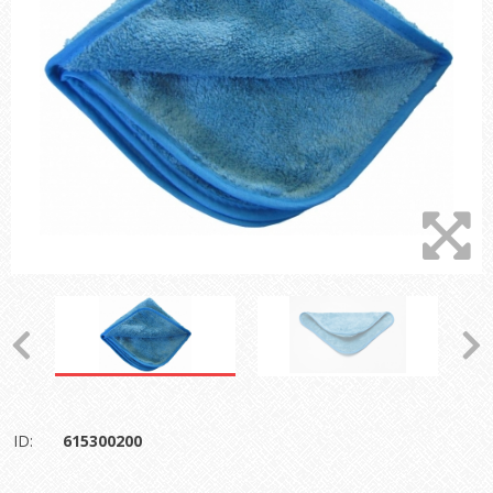
ID:
615300200