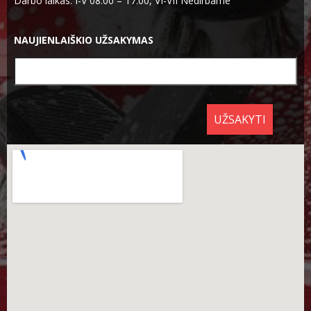
Darbo laikas: I-V 08:00 – 17:00, VI-VII Nedirbame
NAUJIENLAIŠKIO UŽSAKYMAS
UŽSAKYTI