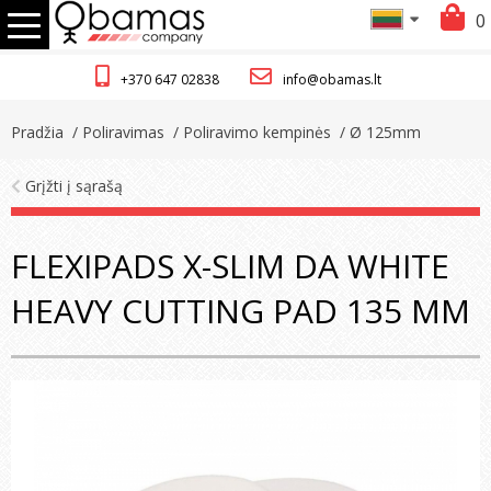
0
+370 647 02838
info@obamas.lt
Pradžia
/ Poliravimas
/ Poliravimo kempinės
/ Ø 125mm
Grįžti į sąrašą
FLEXIPADS X-SLIM DA WHITE
HEAVY CUTTING PAD 135 MM