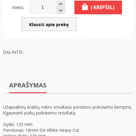
Į KREPŠELĮ
Kiekis:
Klausti apie prekę
DALINTIS:
APRAŠYMAS
Užapvalintų kraštų mikro smulkaus porolono poliravimo kempinė,
išgaunanti puikų poliravimo rezultatą.
Dydis: 135 mm
Porolonas: 18mm DA White Heavy Cut
Veliūro dydis: 130 mm