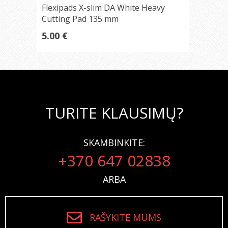
Flexipads X-slim DA White Heavy
Cutting Pad 135 mm
5.00 €
TURITE KLAUSIMŲ?
SKAMBINKITE:
+370 647 02838
ARBA
RAŠYKITE MUMS