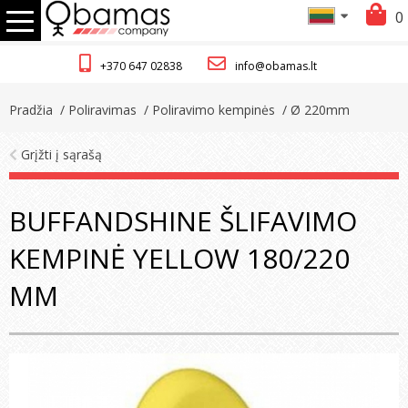
0
+370 647 02838
info@obamas.lt
Pradžia
/ Poliravimas
/ Poliravimo kempinės
/ Ø 220mm
Grįžti į sąrašą
BUFFANDSHINE ŠLIFAVIMO
KEMPINĖ YELLOW 180/220
MM