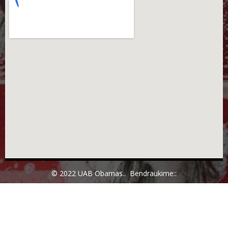
© 2022 UAB Obamas.. Bendraukime::
El. parduotuvių kūrimas: