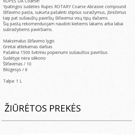
RUPES DA Coarse!
Ypatingos sudėties Rupes ROTARY Coarse Abrasive compound
šlifavimo pasta, sukurta pašalinti stiprius suraižymus, įbrėžimus
taip pat sušiauštų paviršių šlifavimui visų tipų dažams.
Šią pastą rekomenduojam naudoti kietiems lakams arba labai
subraižytiems paviršiams.
Maksimalus šlifavimo lygis
Greitai atliekamas darbas
Pašalina 1500 švitriniu popieriumi sušiauštus paviršius
Sudėtyje nėra silikono
Šlifavimas / 10
Blizgesys / 6
Talpa: 1 L
ŽIŪRĖTOS PREKĖS