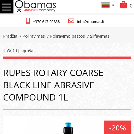
0
+370 647 02838
info@obamas.lt
Pradžia
/ Poliravimas
/ Poliravimo pastos
/ Šlifavimas
Grįžti į sąrašą
RUPES ROTARY COARSE
BLACK LINE ABRASIVE
COMPOUND 1L
-20%