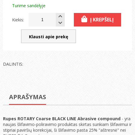
Turime sandėlyje
Į KREPŠELĮ
Kiekis:
Klausti apie prekę
DALINTIS:
APRAŠYMAS
Rupes ROTARY Coarse BLACK LINE Abrasive compound
- yra
naujas šlifavimo-poliravimo produktas skirtas sunkiam šlifavimui ir
stipriai paviršių korekcijai, ši šlifavimo pasta 25% "aštresnė" nei