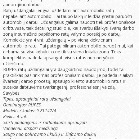
apdorojimo darbus.
Ratų uždangalai lengvai uždedami ant automobilio ratų
nepakeliant automobilio. Tai taupo laiką ir leidžia greitai paruošti
automobilį darbui. Uždangalus galima naudoti tiek profesionaliose
dirbtuvėse, tiek detailing studijoje, kai svarbu išlaikyti švarią darbo
zoną ir sumažinti papildomo ratų valymo poreikį po darbų.
Komplekte yra 4 vnt. uždangalų – po vieną kiekvienam
automobilio ratui. Tai patogu pilnam automobilio paruošimui, kai
dirbama su visu kėbulu, o ne tik su viena lokalia zona. Toks
komplektas padeda apsaugoti visus ratus nuo netyčinio
užteršimo.
RUPES ratų uždangalai yra daugkartinio naudojimo, todėl tai
praktiškas pasirinkimas profesionaliam darbui. Jie padeda išlaikyti
švaresnį darbo procesą, apsaugo kliento automobilio ratus ir
suteikia dirbtuvėms tvarkingesnį, profesionalesnį vaizdą.
Savybės:
Tipas: apsauginiai ratų uždangalai
Gamintojas: RUPES
Modelis / kodas: 9.Z1147/4
Kiekis: 4 vnt.
Skirti padangoms ir ratlankiams apsaugoti
Vandeniui atspari medžiaga
Saugo nuo poliravimo likučių ir šlifavimo dulkių