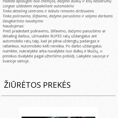
Padeda apsaugoti nuo chemijos, dažymo dulkių ir kitų nešvarumų
Lengvai uždedami nepakeliant automobilio
Tinka detailing centrams ir kėbulo remonto dirbtuvėms
Tinka poliravimo, šlifavimo, dažymo paruošimo ir valymo darbams
Daugkartinio naudojimo
Naudojimas:
Prieš pradedant poliravimo, šlifavimo, dažymo paruošimo ar
detailing darbus, užmaukite RUPES ratų uždangalus ant
automobilio ratų taip, kad jie pilnai uždengtų padangas ir
ratlankius. Automobilio kelti nereikia. Po darbo uždangalus
nuimkite, nukratykite arba nuvalykite nuo dulkių ir likučių, o
prireikus išvalykite pagal užteršimo pobūdį. Laikykite sausoje ir
švarioje vietoje.
ŽIŪRĖTOS PREKĖS