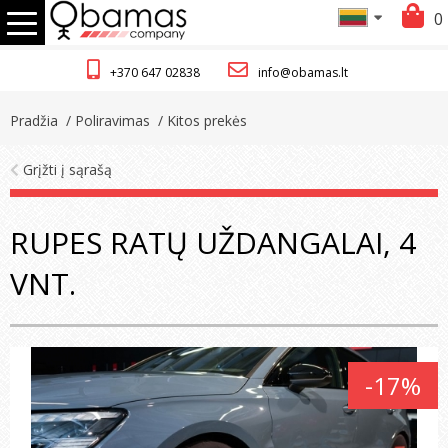
0
+370 647 02838
info@obamas.lt
Pradžia
/ Poliravimas
/ Kitos prekės
Grįžti į sąrašą
RUPES RATŲ UŽDANGALAI, 4
VNT.
-17%