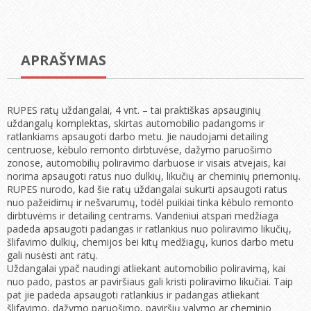
APRAŠYMAS
RUPES ratų uždangalai, 4 vnt. – tai praktiškas apsauginių
uždangalų komplektas, skirtas automobilio padangoms ir
ratlankiams apsaugoti darbo metu. Jie naudojami detailing
centruose, kėbulo remonto dirbtuvėse, dažymo paruošimo
zonose, automobilių poliravimo darbuose ir visais atvejais, kai
norima apsaugoti ratus nuo dulkių, likučių ar cheminių priemonių.
RUPES nurodo, kad šie ratų uždangalai sukurti apsaugoti ratus
nuo pažeidimų ir nešvarumų, todėl puikiai tinka kėbulo remonto
dirbtuvėms ir detailing centrams. Vandeniui atspari medžiaga
padeda apsaugoti padangas ir ratlankius nuo poliravimo likučių,
šlifavimo dulkių, chemijos bei kitų medžiagų, kurios darbo metu
gali nusėsti ant ratų.
Uždangalai ypač naudingi atliekant automobilio poliravimą, kai
nuo pado, pastos ar paviršiaus gali kristi poliravimo likučiai. Taip
pat jie padeda apsaugoti ratlankius ir padangas atliekant
šlifavimo, dažymo paruošimo, paviršių valymo ar cheminio