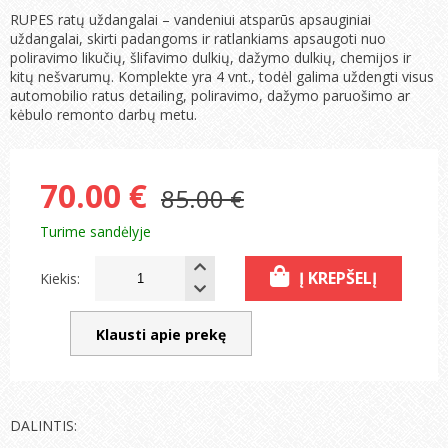
RUPES ratų uždangalai – vandeniui atsparūs apsauginiai
uždangalai, skirti padangoms ir ratlankiams apsaugoti nuo
poliravimo likučių, šlifavimo dulkių, dažymo dulkių, chemijos ir
kitų nešvarumų. Komplekte yra 4 vnt., todėl galima uždengti visus
automobilio ratus detailing, poliravimo, dažymo paruošimo ar
kėbulo remonto darbų metu.
70.00 €
85.00 €
Turime sandėlyje
Į KREPŠELĮ
Kiekis:
Klausti apie prekę
DALINTIS: