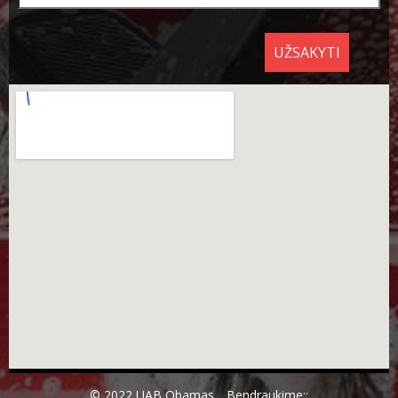
UŽSAKYTI
© 2022 UAB Obamas.. Bendraukime::