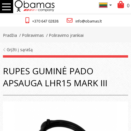
0
+370 647 02838
info@obamas.lt
Pradžia
/ Poliravimas
/ Poliravimo įrankiai
Grįžti į sąrašą
RUPES GUMINĖ PADO
APSAUGA LHR15 MARK III