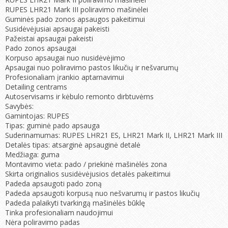
RUPES LHR21 Mark III poliravimo mašinėlei
Guminės pado zonos apsaugos pakeitimui
Susidėvėjusiai apsaugai pakeisti
Pažeistai apsaugai pakeisti
Pado zonos apsaugai
Korpuso apsaugai nuo nusidėvėjimo
Apsaugai nuo poliravimo pastos likučių ir nešvarumų
Profesionaliam įrankio aptarnavimui
Detailing centrams
Autoservisams ir kėbulo remonto dirbtuvėms
Savybės:
Gamintojas: RUPES
Tipas: guminė pado apsauga
Suderinamumas: RUPES LHR21 ES, LHR21 Mark II, LHR21 Mark III
Detalės tipas: atsarginė apsauginė detalė
Medžiaga: guma
Montavimo vieta: pado / priekinė mašinėlės zona
Skirta originalios susidėvėjusios detalės pakeitimui
Padeda apsaugoti pado zoną
Padeda apsaugoti korpusą nuo nešvarumų ir pastos likučių
Padeda palaikyti tvarkingą mašinėlės būklę
Tinka profesionaliam naudojimui
Nėra poliravimo padas