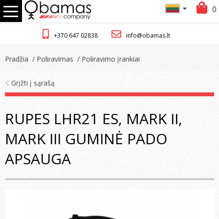
0
+370 647 02838
info@obamas.lt
Pradžia
/ Poliravimas
/ Poliravimo įrankiai
Grįžti į sąrašą
RUPES LHR21 ES, MARK II,
MARK III GUMINĖ PADO
APSAUGA