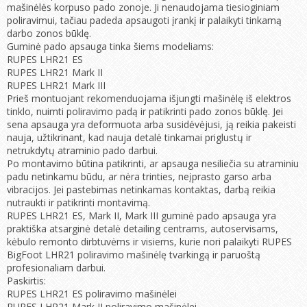
mašinėlės korpuso pado zonoje. Ji nenaudojama tiesioginiam
poliravimui, tačiau padeda apsaugoti įrankį ir palaikyti tinkamą
darbo zonos būklę.
Guminė pado apsauga tinka šiems modeliams:
RUPES LHR21 ES
RUPES LHR21 Mark II
RUPES LHR21 Mark III
Prieš montuojant rekomenduojama išjungti mašinėlę iš elektros
tinklo, nuimti poliravimo padą ir patikrinti pado zonos būklę. Jei
sena apsauga yra deformuota arba susidėvėjusi, ją reikia pakeisti
nauja, užtikrinant, kad nauja detalė tinkamai priglustų ir
netrukdytų atraminio pado darbui.
Po montavimo būtina patikrinti, ar apsauga nesiliečia su atraminiu
padu netinkamu būdu, ar nėra trinties, neįprasto garso arba
vibracijos. Jei pastebimas netinkamas kontaktas, darbą reikia
nutraukti ir patikrinti montavimą.
RUPES LHR21 ES, Mark II, Mark III guminė pado apsauga yra
praktiška atsarginė detalė detailing centrams, autoservisams,
kėbulo remonto dirbtuvėms ir visiems, kurie nori palaikyti RUPES
BigFoot LHR21 poliravimo mašinėlę tvarkingą ir paruoštą
profesionaliam darbui.
Paskirtis:
RUPES LHR21 ES poliravimo mašinėlei
RUPES LHR21 Mark II poliravimo mašinėlei