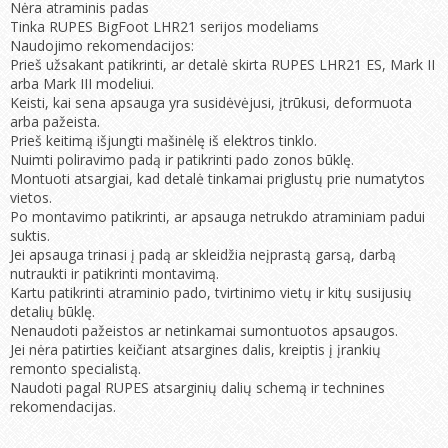
Nėra atraminis padas
Tinka RUPES BigFoot LHR21 serijos modeliams
Naudojimo rekomendacijos:
Prieš užsakant patikrinti, ar detalė skirta RUPES LHR21 ES, Mark II
arba Mark III modeliui.
Keisti, kai sena apsauga yra susidėvėjusi, įtrūkusi, deformuota
arba pažeista.
Prieš keitimą išjungti mašinėlę iš elektros tinklo.
Nuimti poliravimo padą ir patikrinti pado zonos būklę.
Montuoti atsargiai, kad detalė tinkamai priglustų prie numatytos
vietos.
Po montavimo patikrinti, ar apsauga netrukdo atraminiam padui
suktis.
Jei apsauga trinasi į padą ar skleidžia neįprastą garsą, darbą
nutraukti ir patikrinti montavimą.
Kartu patikrinti atraminio pado, tvirtinimo vietų ir kitų susijusių
detalių būklę.
Nenaudoti pažeistos ar netinkamai sumontuotos apsaugos.
Jei nėra patirties keičiant atsargines dalis, kreiptis į įrankių
remonto specialistą.
Naudoti pagal RUPES atsarginių dalių schemą ir technines
rekomendacijas.