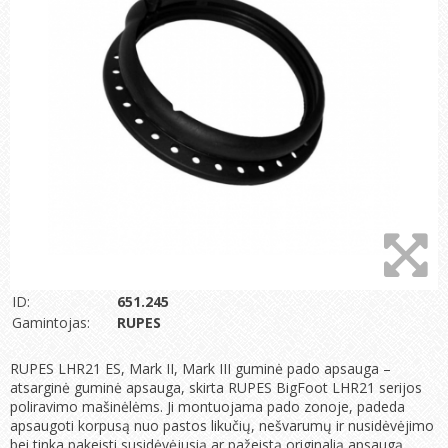
ID:
651.245
Gamintojas:
RUPES
RUPES LHR21 ES, Mark II, Mark III guminė pado apsauga –
atsarginė guminė apsauga, skirta RUPES BigFoot LHR21 serijos
poliravimo mašinėlėms. Ji montuojama pado zonoje, padeda
apsaugoti korpusą nuo pastos likučių, nešvarumų ir nusidėvėjimo
bei tinka pakeisti susidėvėjusią ar pažeistą originalią apsaugą.