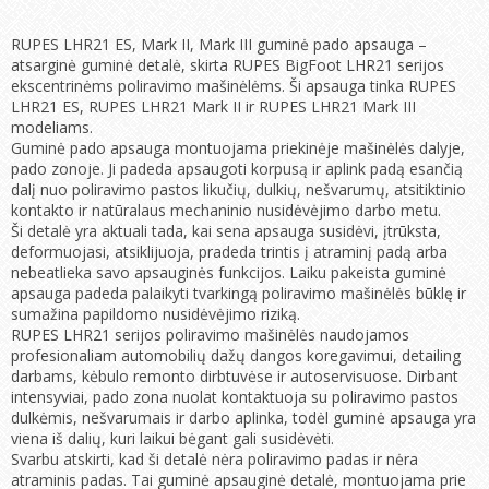
RUPES LHR21 ES, Mark II, Mark III guminė pado apsauga –
atsarginė guminė detalė, skirta RUPES BigFoot LHR21 serijos
ekscentrinėms poliravimo mašinėlėms. Ši apsauga tinka RUPES
LHR21 ES, RUPES LHR21 Mark II ir RUPES LHR21 Mark III
modeliams.
Guminė pado apsauga montuojama priekinėje mašinėlės dalyje,
pado zonoje. Ji padeda apsaugoti korpusą ir aplink padą esančią
dalį nuo poliravimo pastos likučių, dulkių, nešvarumų, atsitiktinio
kontakto ir natūralaus mechaninio nusidėvėjimo darbo metu.
Ši detalė yra aktuali tada, kai sena apsauga susidėvi, įtrūksta,
deformuojasi, atsiklijuoja, pradeda trintis į atraminį padą arba
nebeatlieka savo apsauginės funkcijos. Laiku pakeista guminė
apsauga padeda palaikyti tvarkingą poliravimo mašinėlės būklę ir
sumažina papildomo nusidėvėjimo riziką.
RUPES LHR21 serijos poliravimo mašinėlės naudojamos
profesionaliam automobilių dažų dangos koregavimui, detailing
darbams, kėbulo remonto dirbtuvėse ir autoservisuose. Dirbant
intensyviai, pado zona nuolat kontaktuoja su poliravimo pastos
dulkėmis, nešvarumais ir darbo aplinka, todėl guminė apsauga yra
viena iš dalių, kuri laikui bėgant gali susidėvėti.
Svarbu atskirti, kad ši detalė nėra poliravimo padas ir nėra
atraminis padas. Tai guminė apsauginė detalė, montuojama prie